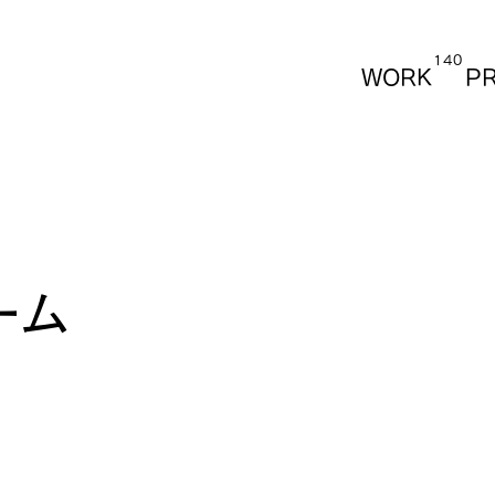
1
4
0
WORK
P
ーム
。