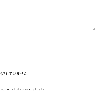
nfo@brt-inc.jp
2
7
採用について
お知らせ
お問い合わせ
はじめまして、ブライトです。私たちの自己紹介。
択されていません
択されていません
、xlsx、pdf、doc、docx、ppt、pptx
、xlsx、pdf、doc、docx、ppt、pptx