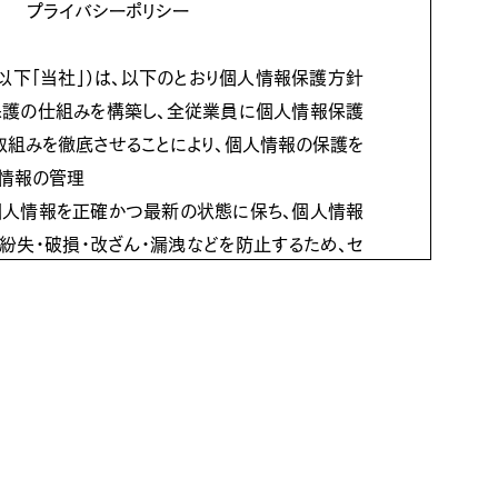
、xlsx、pdf、doc、docx、ppt、pptx
プライバシーポリシー
以下「当社」）は、以下のとおり個人情報保護方針
保護の仕組みを構築し、全従業員に個人情報保護
取組みを徹底させることにより、個人情報の保護を
ーポリシー
をご確認の上、
送信してください。
人情報の管理
個人情報を正確かつ最新の状態に保ち、個人情報
紛失・破損・改ざん・漏洩などを防止するため、セ
ムの維持・管理体制の整備・社員教育の徹底等の必
安全対策を実施し個人情報の厳重な管理を行ない
的
りした個人情報は、当社からのご連絡や業務のご
する回答として、電子メールや資料のご送付に利
nfo@brt-inc.jp