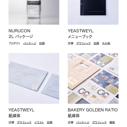
NURUCON
YEASTWEYL
2L パッケージ
メニューブック
プロダクト
パッケージ
印刷
店舗
グラフィック
印刷
その他
YEASTWEYL
BAKERY GOLDEN RATIO
紙媒体
紙媒体
店舗
グラフィック
イラスト
印刷
店舗
パッケージ
グラフィック
撮影