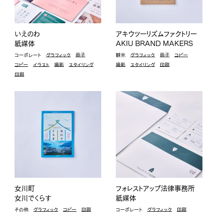
いえのわ
アキウツーリズムファクトリー
紙媒体
AKIU BRAND MAKERS
コーポレート
グラフィック
冊子
観光
グラフィック
冊子
コピー
コピー
イラスト
撮影
スタイリング
撮影
スタイリング
印刷
印刷
1
4
0
ブライトの仕事
0
9
プロジェクトの紹介
考え方・進め方
私たちについて
女川町
フォレストアップ法律事務所
女川でくらす
紙媒体
その他
グラフィック
コピー
印刷
コーポレート
グラフィック
印刷