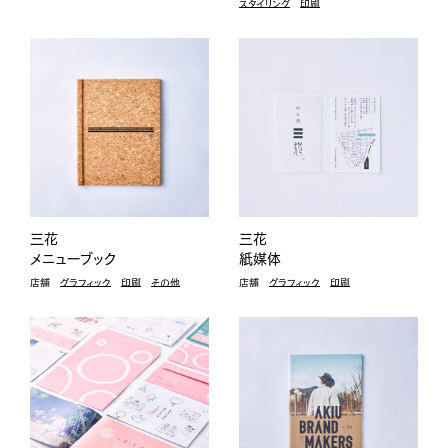
スタイリング
印刷
三花
三花
メニューブック
紙媒体
店舗
グラフィック
印刷
その他
店舗
グラフィック
印刷