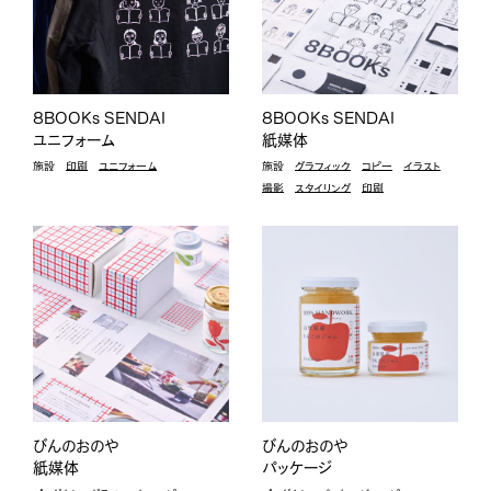
8BOOKs SENDAI
8BOOKs SENDAI
ユニフォーム
紙媒体
施設
印刷
ユニフォーム
施設
グラフィック
コピー
イラスト
撮影
スタイリング
印刷
びんのおのや
びんのおのや
紙媒体
パッケージ