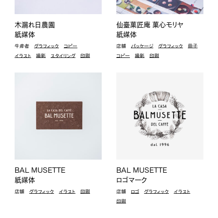
木漏れ日農園
仙臺菓匠庵 菓心モリヤ
紙媒体
紙媒体
生産者
グラフィック
コピー
店舗
パッケージ
グラフィック
冊子
イラスト
撮影
スタイリング
印刷
コピー
撮影
印刷
BAL MUSETTE
BAL MUSETTE
紙媒体
ロゴマーク
店舗
グラフィック
イラスト
印刷
店舗
ロゴ
グラフィック
イラスト
印刷